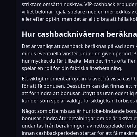
striktare omsättningskrav. VIP-cashback erbjud
vilket belönar lojala spelare med en mer exklusiv
eller efter opt-in, men det är alltid bra att hålla k
Hur cashbacknivåerna beräkna
Det är vanligt att cashback beräknas på vad som k
minus eventuella vinster under en given period. Po
hur mycket du får tillbaka. Men det finns ofta fle
spelar en roll för din faktiska återbetalning.
Ett viktigt moment är opt-in-kravet på vissa cashba
för att få bonusen. Dessutom kan det finnas ett min
att förhindra att bonusar utnyttjas utan egentlig s
kunder som spelar väldigt försiktigt kan förbises
Något som ofta missas är hur icke-bindande bonus
bonusar hindra återbetalningar om de är aktiva 
undantas från beräkningen av nettospelade förlus
innan cashbackperioden startar för att få maxima