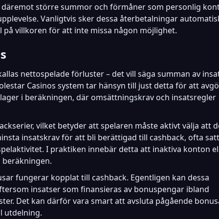
er däremot större summor och förmåner som personlig kont
 upplevelse. Vanligtvis sker dessa återbetalningar automatis
oll på villkoren för att inte missa någon möjlighet.
s
allas nettospelade förluster – det vill säga summan av insa
lestar Casinos system tar hänsyn till just detta för att avg
r lager i beräkningen, där omsättningskrav och insatsregler
ckserier, vilket betyder att spelaren måste aktivt välja att d
sta insatskrav för att bli berättigad till cashback, ofta satt
pelaktivitet. I praktiken innebär detta att inaktiva konton el
 i beräkningen.
ar fungerar kopplat till cashback. Egentligen kan dessa
eftersom insatser som finansieras av bonuspengar ibland
ter. Det kan därför vara smart att avsluta pågående bonus
l utdelning.