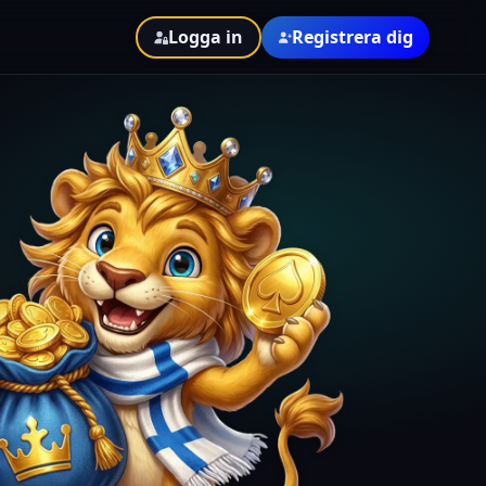
Logga in
Registrera dig