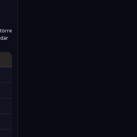
större
 där