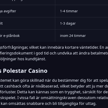
ga avgifter
1-4 timmar
lt
1-3 dagar
för e-plånbok
inom 24 timmar
gsförfrågningar, vilket kan innebära kortare väntetider. En 
rifieringsdokument i god tid och undvika att ändra betalme
följningar hos kundtjänst.
 Polestar Casino
stemet kan göra skillnad när du bestämmer dig för att spel
tt cashback ofta är nivåbaserad, vilket betyder att ju mer d
förluster. Detta kan kännas som en trygghet, särskilt för d
iskspelet. I vissa fall är omsättningskraven dessutom relativ
 kan omsättas snabbare och bli tillgängliga för uttag.