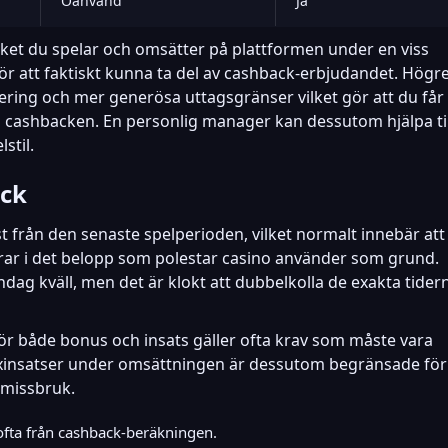
Oanvänd
Ja
cket du spelar och omsätter på plattformen under en viss
 för att faktiskt kunna ta del av cashback-erbjudandet. Högr
ring och mer generösa uttagsgränser vilket gör att du får
ch cashbacken. En personlig manager kan dessutom hjälpa til
stil.
ack
 från den senaste spelperioden, vilket normalt innebär att
terar i det belopp som polestar casino använder som grund.
ag kväll, men det är klokt att dubbelkolla de exakta tider
ör både bonus och insats gäller ofta krav som måste vara
xinsatser under omsättningen är dessutom begränsade för 
smissbruk.
fta från cashback-beräkningen.