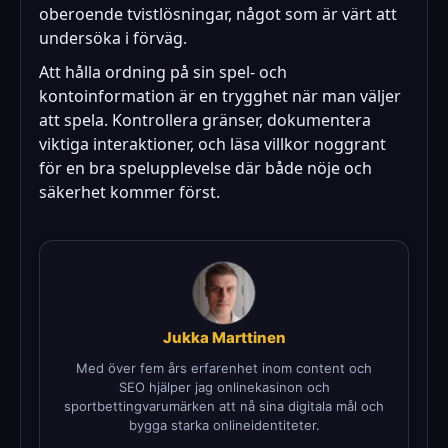
oberoende tvistlösningar, något som är värt att
undersöka i förväg.
Att hålla ordning på sin spel- och
kontoinformation är en trygghet när man väljer
att spela. Kontrollera gränser, dokumentera
viktiga interaktioner, och läsa villkor noggrant
för en bra spelupplevelse där både nöje och
säkerhet kommer först.
Jukka Marttinen
Med över fem års erfarenhet inom content och
SEO hjälper jag onlinekasinon och
sportbettingvarumärken att nå sina digitala mål och
bygga starka onlineidentiteter.