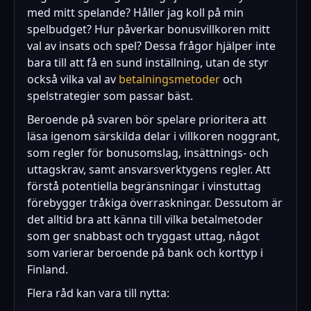
med mitt spelande? Håller jag koll på min
spelbudget? Hur påverkar bonusvillkoren mitt
val av insats och spel? Dessa frågor hjälper inte
bara till att få en sund inställning, utan de styr
också vilka val av
betalningsmetoder
och
spelstrategier som passar bäst.
Beroende på svaren bör spelare prioritera att
läsa igenom särskilda delar i villkoren noggrant,
som regler för bonusomslag, insättnings- och
uttagskrav, samt ansvarsverktygens regler. Att
förstå potentiella begränsningar i vinstuttag
förebygger tråkiga överraskningar. Dessutom är
det alltid bra att känna till vilka betalmetoder
som ger snabbast och tryggast uttag, något
som varierar beroende på bank och korttyp i
Finland.
Flera råd kan vara till nytta: