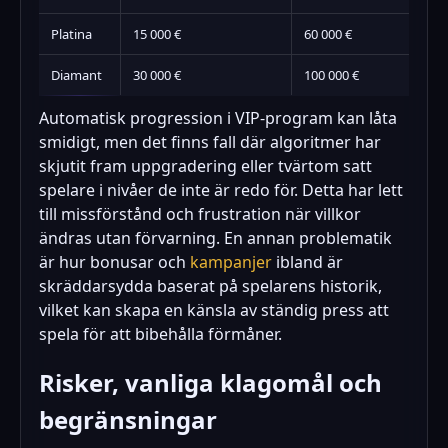
Platina
15 000 €
60 000 €
Diamant
30 000 €
100 000 €
Automatisk progression i VIP-program kan låta
smidigt, men det finns fall där algoritmer har
skjutit fram uppgradering eller tvärtom satt
spelare i nivåer de inte är redo för. Detta har lett
till missförstånd och frustration när villkor
ändras utan förvarning. En annan problematik
är hur bonusar och
kampanjer
ibland är
skräddarsydda baserat på spelarens historik,
vilket kan skapa en känsla av ständig press att
spela för att bibehålla förmåner.
Risker, vanliga klagomål och
begränsningar