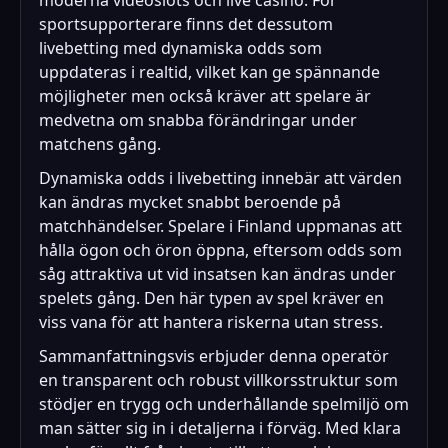
moderna videoslots och live casino. För
sportsupporterare finns det dessutom
livebetting med dynamiska odds som
uppdateras i realtid, vilket kan ge spännande
möjligheter men också kräver att spelare är
medvetna om snabba förändringar under
matchens gång.
Dynamiska odds i livebetting innebär att värden
kan ändras mycket snabbt beroende på
matchhändelser. Spelare i Finland uppmanas att
hålla ögon och öron öppna, eftersom odds som
såg attraktiva ut vid insatsen kan ändras under
spelets gång. Den här typen av spel kräver en
viss vana för att hantera riskerna utan stress.
Sammanfattningsvis erbjuder denna operatör
en transparent och robust villkorsstruktur som
stödjer en trygg och underhållande spelmiljö om
man sätter sig in i detaljerna i förväg. Med klara