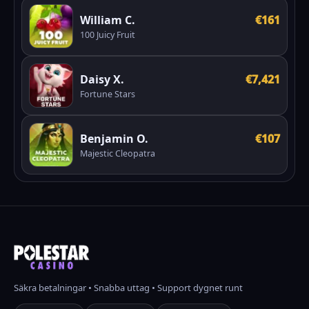
William C.
€161
100 Juicy Fruit
Daisy X.
€7,421
Fortune Stars
Benjamin O.
€107
Majestic Cleopatra
Säkra betalningar • Snabba uttag • Support dygnet runt
Suomi