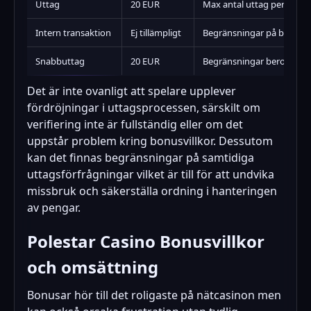
Uttag
20 EUR
Max antal uttag per vecka,
Intern transaktion
Ej tillämpligt
Begränsningar på bonusre
Snabbuttag
20 EUR
Begränsningar beroende 
Det är inte ovanligt att spelare upplever
fördröjningar i uttagsprocessen, särskilt om
verifiering inte är fullständig eller om det
uppstår problem kring bonusvillkor. Dessutom
kan det finnas begränsningar på samtidiga
uttagsförfrågningar vilket är till för att undvika
missbruk och säkerställa ordning i hanteringen
av pengar.
Polestar Casino Bonusvillkor
och omsättning
Bonusar hör till det roligaste på nätcasinon men