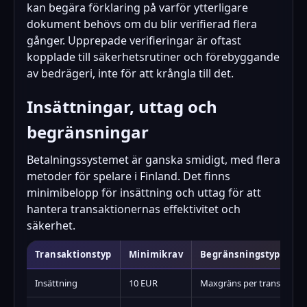
kan begära förklaring på varför ytterligare
dokument behövs om du blir verifierad flera
gånger. Upprepade verifieringar är oftast
kopplade till säkerhetsrutiner och förebyggande
av bedrägeri, inte för att krångla till det.
Insättningar, uttag och
begränsningar
Betalningssystemet är ganska smidigt, med flera
metoder för spelare i Finland. Det finns
minimibelopp för insättning och uttag för att
hantera transaktionernas effektivitet och
säkerhet.
Transaktionstyp
Minimikrav
Begränsningstyper
Insättning
10 EUR
Maxgräns per transaktion