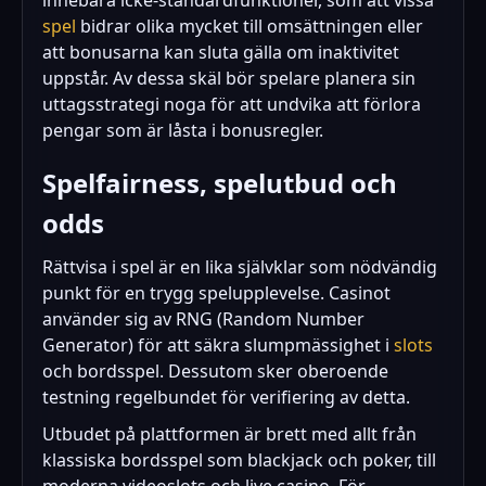
innebära icke-standardfunktioner, som att vissa
spel
bidrar olika mycket till omsättningen eller
att bonusarna kan sluta gälla om inaktivitet
uppstår. Av dessa skäl bör spelare planera sin
uttagsstrategi noga för att undvika att förlora
pengar som är låsta i bonusregler.
Spelfairness, spelutbud och
odds
Rättvisa i spel är en lika självklar som nödvändig
punkt för en trygg spelupplevelse. Casinot
använder sig av RNG (Random Number
Generator) för att säkra slumpmässighet i
slots
och bordsspel. Dessutom sker oberoende
testning regelbundet för verifiering av detta.
Utbudet på plattformen är brett med allt från
klassiska bordsspel som blackjack och poker, till