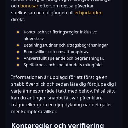
och
bonusar
eftersom dessa påverkar
spelkassan och tillgången till
erbjudanden
direkt.
Konto- och verifieringsregler inklusive
ålderskrav.
Betalningsrutiner och uttagsbegränsningar.
Bonusvillkor och omsättningskrav.
Ansvarsfullt spelande och begränsningar.
Spelfairness och spelutbudets mångfald.
Informationen är upplagd för att först ge en
snabb överblick och sedan låta dig fördjupa dig i
varje ämnesområde i takt med behov. På så sätt
kan du antingen snabbt få svar på enklare
frågor eller göra en djupdykning när det gäller
mer komplexa villkor.
Kontoregler och verifiering