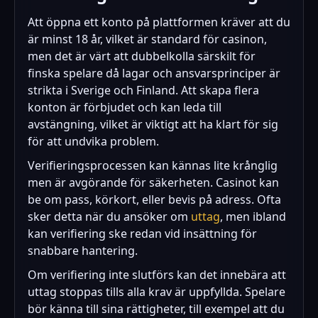
Att öppna ett konto på plattformen kräver att du
är minst 18 år, vilket är standard för casinon,
men det är värt att dubbelkolla särskilt för
finska spelare då lagar och ansvarsprinciper är
strikta i Sverige och Finland. Att skapa flera
konton är förbjudet och kan leda till
avstängning, vilket är viktigt att ha klart för sig
för att undvika problem.
Verifieringsprocessen kan kännas lite krånglig
men är avgörande för säkerheten. Casinot kan
be om pass, körkort, eller bevis på adress. Ofta
sker detta när du ansöker om
uttag
, men ibland
kan verifiering ske redan vid insättning för
snabbare hantering.
Om verifiering inte slutförs kan det innebära att
uttag stoppas tills alla krav är uppfyllda. Spelare
bör känna till sina rättigheter, till exempel att du