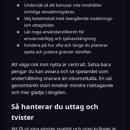
Undersök så att bonusar inte innehåller
orimliga omsättningskrav.
Välj betalmetod med övergående insättnings-
och uttagstider.
Läs noga användarvillkoren för
ansvarsverktyg och självavstängning.
Fundera på hur ofta och länge du planerar
spela och justera gränser därefter.
Att väga risk mot nytta är centralt. Satsa bara
pengar du kan avvara och se spelandet som
underhållning snarare än inkomstkälla. En väl
genomtänkt start innebär mindre risktagande
och mer glädje i längden.
Så hanterar du uttag och
tvister
Att få ut sina vinster snabbt och utan krångel är