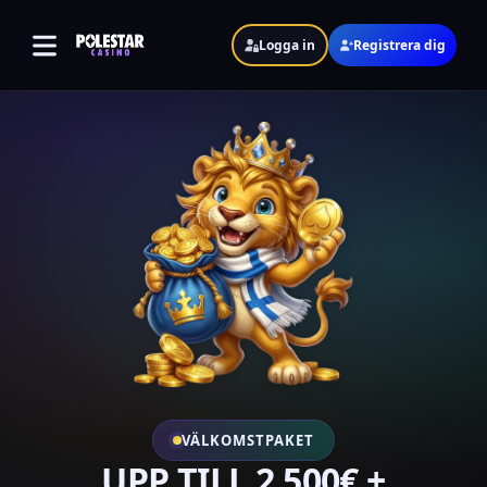
Logga in
Registrera dig
Meny
Spel
Logga in
Betalningsmetoder
App
Uttag
Bonusar
VÄLKOMSTPAKET
UPP TILL 2,500€ +