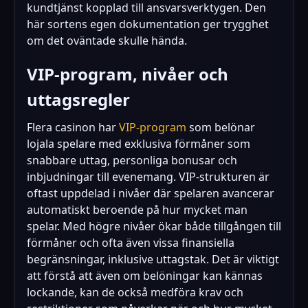
kundtjänst kopplad till ansvarsverktygen. Den
här sortens egen dokumentation ger trygghet
om det oväntade skulle hända.
VIP-program, nivåer och
uttagsregler
Flera casinon har
VIP-program
som belönar
lojala spelare med exklusiva förmåner som
snabbare uttag, personliga bonusar och
inbjudningar till evenemang. VIP-strukturen är
oftast uppdelad i nivåer där spelaren avancerar
automatiskt beroende på hur mycket man
spelar. Med högre nivåer ökar både tillgången till
förmåner och ofta även vissa finansiella
begränsningar, inklusive uttagstak. Det är viktigt
att förstå att även om belöningar kan kännas
lockande, kan de också medföra krav och