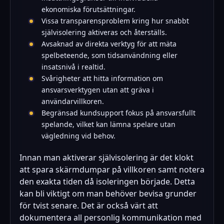
ekonomiska förutsättningar.
Vissa transparensproblem kring hur snabbt
självisolering aktiveras och återställs.
Avsaknad av direkta verktyg för att mäta
spelbeteende, som tidsanvändning eller
insatsnivå i realtid.
Svårigheter att hitta information om
ansvarsverktygen utan att gräva i
användarvillkoren.
Begränsad kundsupport fokus på ansvarsfullt
spelande, vilket kan lämna spelare utan
vägledning vid behov.
Innan man aktiverar självisolering är det klokt
att spara skärmdumpar på villkoren samt notera
den exakta tiden då isoleringen började. Detta
kan bli viktigt om man behöver bevisa grunder
för tvist senare. Det är också värt att
dokumentera all personlig kommunikation med