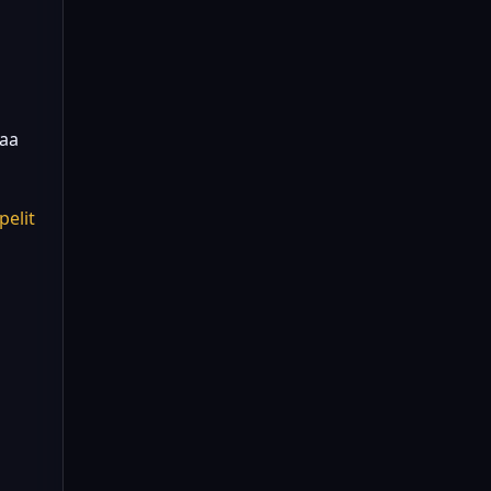
taa
pelit