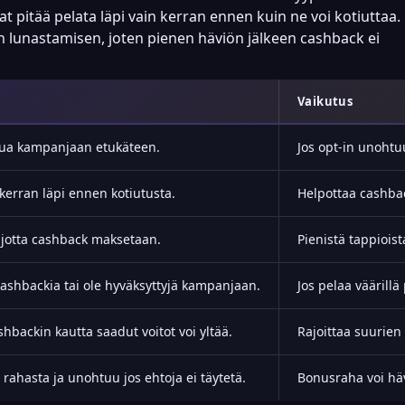
t pitää pelata läpi vain kerran ennen kuin ne voi kotiuttaa.
n lunastamisen, joten pienen häviön jälkeen cashback ei
Vaikutus
utua kampanjaan etukäteen.
Jos opt-in unohtu
kerran läpi ennen kotiutusta.
Helpottaa cashbac
ä, jotta cashback maksetaan.
Pienistä tappioist
 cashbackia tai ole hyväksyttyjä kampanjaan.
Jos pelaa väärillä
backin kautta saadut voitot voi yltää.
Rajoittaa suurien 
rahasta ja unohtuu jos ehtoja ei täytetä.
Bonusraha voi hävi