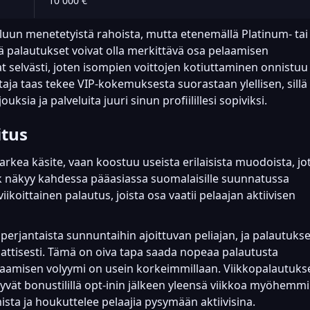
10 000 €
luun menetetyistä rahoista, mutta etenemällä Platinum- tai
ä palautukset voivat olla merkittävä osa pelaamisen
 selvästi, joten isompien voittojen kotiuttaminen onnistuu
itaja taas tekee VIP-kokemuksesta suorastaan ylellisen, sillä
ksia ja palveluita juuri sinun profiilillesi sopiviksi.
itus
karkea käsite, vaan koostuu useista erilaisista muodoista, jo
ack näkyy kahdessa pääasiassa suomalaisille suunnatussa
koittainen palautus, joista osa vaatii pelaajan aktiivisen
perjantaista sunnuntaihin ajoittuvan peliajan, ja palautukse
ttisesti. Tämä on oiva tapa saada nopeaa palautusta
elaamisen volyymi on usein korkeimmillaan. Viikkopalautuks
yvät bonustilillä opt-inin jälkeen yleensä viikkoa myöhemmi
ta ja houkuttelee pelaajia pysymään aktiivisina.