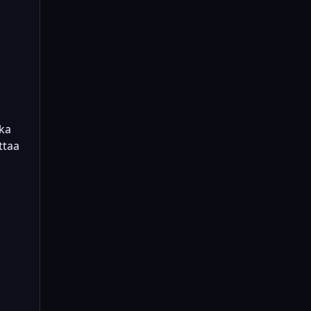
tka
attaa