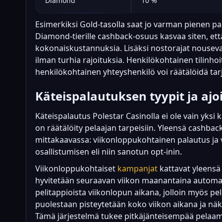
Diamond
10 %
Esimerkiksi Gold-tasolla saat jo varman pienen pa
Diamond-tierille cashback-osuus kasvaa siten, ett
kokonaiskustannuksia. Lisäksi nostorajat nousevat
ilman turhia rajoituksia. Henkilökohtainen tilinho
henkilökohtainen yhteyshenkilö voi räätälöidä tarjou
Käteispalautuksen tyypit ja ajo
Käteispalautus Polestar Casinolla ei ole vain yksi 
on räätälöity pelaajan tarpeisiin. Yleensä cashb
mittakaavassa: viikonloppukohtainen palautus ja vii
osallistumisen eli niin sanotun opt-inin.
Viikonloppukohtaiset
kampanjat
kattavat yleensä 
hyvitetään seuraavan viikon maanantaina automaa
pelitappioista viikonlopun aikana, jolloin myös p
puolestaan pisteytetään koko viikon aikana ja näk
Tämä järjestelmä tukee pitkäjänteisempää pelaamis