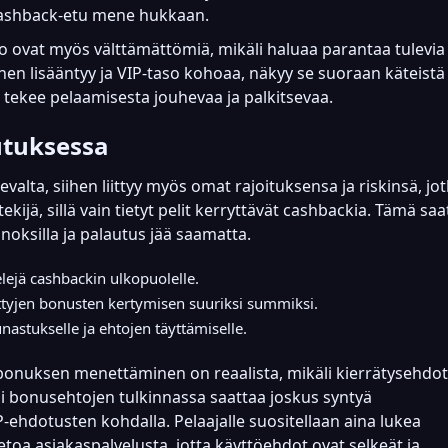
 cashback-etu mene hukkaan.
to ovat myös välttämättömiä, mikäli haluaa parantaa tulevia
en lisääntyy ja VIP-taso kohoaa, näkyy se suoraan käteistä
ä tekee pelaamisesta jouhevaa ja palkitsevaa.
autuksessa
lta, siihen liittyy myös omat rajoituksensa ja riskinsä, jo
 tekijä, sillä vain tietyt pelit kerryttävät cashbackia. Tämä sa
panoksilla ja palautus jää saamatta.
pelejä cashbackin ulkopuolelle.
ettyjen bonusten kertymisen suuriksi summiksi.
nastukselle ja ehtojen täyttämiselle.
k-bonuksen menettäminen on reaalista, mikäli kierrätysehdot
si bonusehtojen tulkinnassa saattaa joskus syntyä
-ehdotusten kohdalla. Pelaajalle suositellaan aina lukea
etoa asiakaspalvelusta, jotta käyttöehdot ovat selkeät ja