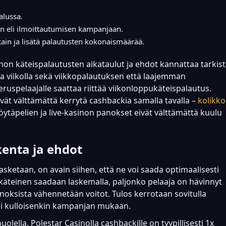
alussa.
nin eli ilmoittautumisen kampanjaan.
ain ja lisätä palautusten kokonaismäärää.
inon käteispalautusten aikataulut ja ehdot kannattaa tarkis
la viikolla sekä viikkopalautuksen että laajemman
uspelaajalle saattaa riittää viikonloppukäteispalautus.
vät välttämättä kerrytä cashbackia samalla tavalla –
kolikko
pöytäpelien ja live-kasinon panokset eivät välttämättä kuulu
kenta ja ehdot
asketaan, on avain siihen, että ne voi saada optimaalisesti
 käteinen saadaan laskemalla, paljonko pelaaja on hävinnyt
anoksista vähennetään voitot. Tulos kerrotaan sovitulla
tai kulloisenkin kampanjan mukaan.
lella. Polestar Casinolla cashbackille on tyypillisesti 1x