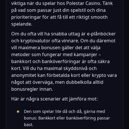
viktiga när du spelar hos Polestar Casino. Tänk
på vad som passar just din spelstil och dina
prioriteringar för att få till ett riktigt smooth
spelande.
Om du ofta vill ha snabba uttag är e-plånböcker
och kryptovalutor ofta vinnare. Om du däremot
vill maximera bonusen gäller det att välja
metoder som fungerar med kampanjer –
bankkort och banköverföringar är ofta säkra
kort. Vill du ha maximal skyddsnivå och
anonymitet kan förbetalda kort eller krypto vara
något att överväga, men dubbelkolla alltid
bonusregler innan.
Här är några scenarier att jämföra mot:
Den som spelar lite då och då, gärna med
bonus: Bankkort eller banköverföring passar
bäst.