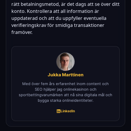
rätt betalningsmetod, är det dags att se över ditt
konto. Kontrollera att all information är
uppdaterad och att du uppfyller eventuella
verifieringskrav för smidiga transaktioner
framöver.
Jukka Marttinen
Med över fem års erfarenhet inom content och
SEO hjälper jag onlinekasinon och
sportbettingvarumärken att nå sina digitala mål och
bygga starka onlineidentiteter.
LinkedIn