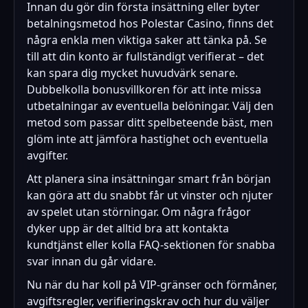
Innan du gör din första insättning eller byter
betalningsmetod hos Polestar Casino, finns det
några enkla men viktiga saker att tänka på. Se
till att din konto är fullständigt verifierat – det
kan spara dig mycket huvudvärk senare.
Dubbelkolla bonusvillkoren för att inte missa
utbetalningar av eventuella belöningar. Välj den
metod som passar ditt spelbeteende bäst, men
glöm inte att jämföra hastighet och eventuella
avgifter.
Att planera sina insättningar smart från början
kan göra att du snabbt får ut vinster och njuter
av spelet utan störningar. Om några frågor
dyker upp är det alltid bra att kontakta
kundtjänst eller kolla FAQ-sektionen för snabba
svar innan du går vidare.
Nu när du har koll på VIP-gränser och förmåner,
avgiftsregler, verifieringskrav och hur du väljer