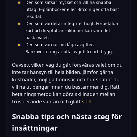
Den som satsar mycket och vill ha snabba
uttag: E-plånböcker eller Bitcoin ger ofta bäst
resultat.
Den som värderar integritet högt: Förbetalda
kort och kryptotransaktioner kan vara det
bästa valet.
Den som värnar om låga avgifter:
Banköverföring är ofta avgiftsfri och trygg.
Oavsett vilken väg du går, försvåras valet om du
inte tar hänsyn till hela bilden. Jämför gärna
kostnader, möjliga bonusar, och hur snabbt du
vill ha ut pengar innan du bestämmer dig. Rätt
betalningsmetod kan göra skillnaden mellan
frustrerande väntan och glatt
spel
.
Snabba tips och nästa steg för
insättningar