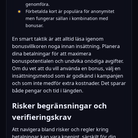
genomföra.
Förbetalda kort är populära för anonymitet
men fungerar sällan i kombination med
bonusar.
En smart taktik är att alltid läsa igenom
bonusvillkoren noga innan insättning. Planera
dina betalningar för att maximera
bonuspotentialen och undvika onödiga avgifter.
Om du vet att du vill använda en bonus, välj en
insättningsmetod som är godkänd i kampanjen
och som inte medför extra kostnader. Det sparar
både pengar och tid i längden.
Risker begränsningar och
verifieringskrav
Att navigera bland risker och regler kring
betalningar kan vara knepigt, särskilt för dig