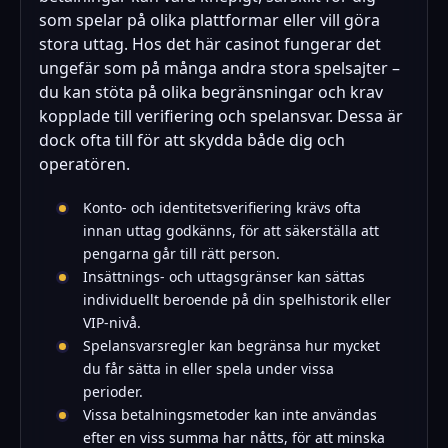
som spelar på olika plattformar eller vill göra
stora uttag. Hos det här casinot fungerar det
ungefär som på många andra stora spelsajter –
du kan stöta på olika begränsningar och krav
kopplade till verifiering och spelansvar. Dessa är
dock ofta till för att skydda både dig och
operatören.
Konto- och identitetsverifiering krävs ofta
innan uttag godkänns, för att säkerställa att
pengarna går till rätt person.
Insättnings- och uttagsgränser kan sättas
individuellt beroende på din spelhistorik eller
VIP-nivå.
Spelansvarsregler kan begränsa hur mycket
du får sätta in eller spela under vissa
perioder.
Vissa betalningsmetoder kan inte användas
efter en viss summa har nåtts, för att minska