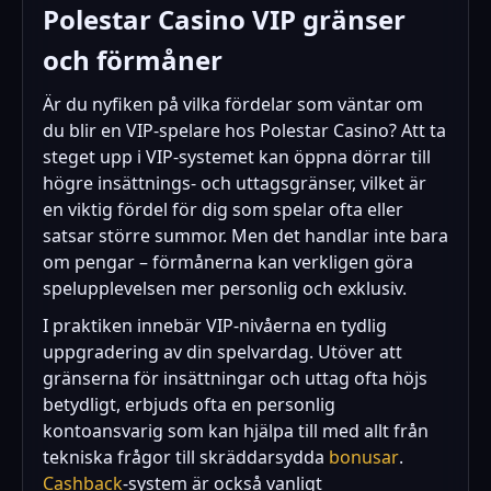
Polestar Casino VIP gränser
och förmåner
Är du nyfiken på vilka fördelar som väntar om
du blir en VIP-spelare hos Polestar Casino? Att ta
steget upp i VIP-systemet kan öppna dörrar till
högre insättnings- och uttagsgränser, vilket är
en viktig fördel för dig som spelar ofta eller
satsar större summor. Men det handlar inte bara
om pengar – förmånerna kan verkligen göra
spelupplevelsen mer personlig och exklusiv.
I praktiken innebär VIP-nivåerna en tydlig
uppgradering av din spelvardag. Utöver att
gränserna för insättningar och uttag ofta höjs
betydligt, erbjuds ofta en personlig
kontoansvarig som kan hjälpa till med allt från
tekniska frågor till skräddarsydda
bonusar
.
Cashback
-system är också vanligt