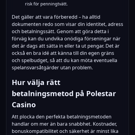
risk för penningtvätt.
Det gäller att vara förberedd – ha alltid
dokumenten redo som visar din identitet, adress
och betalningssätt. Genom att göra detta i
förväg kan du undvika onödiga förseningar när
det är dags att sätta in eller ta ut pengar. Det är
också en bra idé att känna till din egen gräns
och spelbudget, så att du kan möta eventuella
spelansvarsåtgärder utan problem.
Hur välja rätt
betalningsmetod på Polestar
Casino
Att plocka den perfekta betalningsmetoden
handlar om mer än bara snabbhet. Kostnader,
bonuskompatibilitet och säkerhet är minst lika