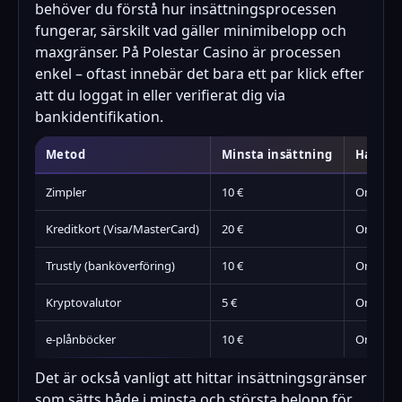
behöver du förstå hur insättningsprocessen
fungerar, särskilt vad gäller minimibelopp och
maxgränser. På Polestar Casino är processen
enkel – oftast innebär det bara ett par klick efter
att du loggat in eller verifierat dig via
bankidentifikation.
Metod
Minsta insättning
Hastig
Zimpler
10 €
Omedel
Kreditkort (Visa/MasterCard)
20 €
Omedel
Trustly (banköverföring)
10 €
Omedel
Kryptovalutor
5 €
Omedel
e-plånböcker
10 €
Omedel
Det är också vanligt att hittar insättningsgränser
som sätts både i minsta och största belopp för