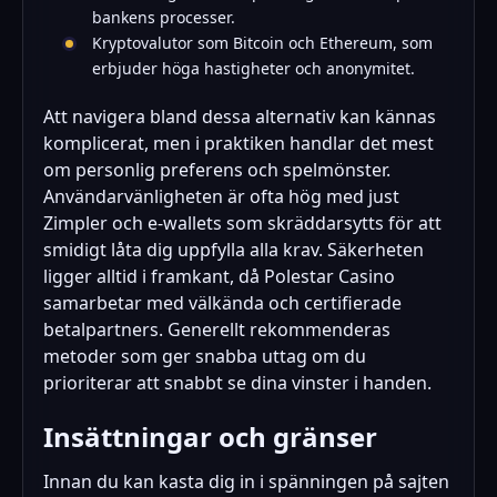
bankens processer.
Kryptovalutor som Bitcoin och Ethereum, som
erbjuder höga hastigheter och anonymitet.
Att navigera bland dessa alternativ kan kännas
komplicerat, men i praktiken handlar det mest
om personlig preferens och spelmönster.
Användarvänligheten är ofta hög med just
Zimpler och e-wallets som skräddarsytts för att
smidigt låta dig uppfylla alla krav. Säkerheten
ligger alltid i framkant, då Polestar Casino
samarbetar med välkända och certifierade
betalpartners. Generellt rekommenderas
metoder som ger snabba uttag om du
prioriterar att snabbt se dina vinster i handen.
Insättningar och gränser
Innan du kan kasta dig in i spänningen på sajten