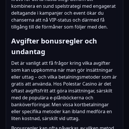
kombinera en sund spelstrategi med engagerat
deltagande i kampanjer och event ökar du
chanserna att nå VIP-status och därmed få
tillgång till de förmåner som följer med den.
Avgifter bonusregler och
undantag
Det är vanligt att få frågor kring vilka avgifter
som kan uppkomma när man gör insättningar
eller uttag – och vilka betalningsmetoder som är
gratis att använda. Hos Polestar Casino är det
oftast avgiftsfritt att göra insättningar, särskilt
med de populära e-plånböckerna och
banköverföringar. Men vissa kortbetalningar
eller specifika metoder kan ibland medföra en
liten kostnad, särskilt vid uttag.
Bonusregler kan ofta påverkas av vilken metod