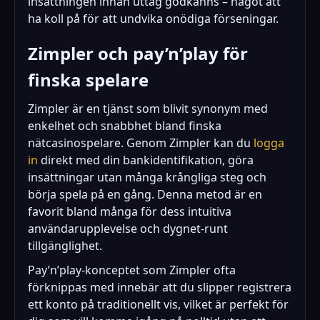
insättningen innan uttag godkänns – något att
ha koll på för att undvika onödiga förseningar.
Zimpler och pay’n’play för
finska spelare
Zimpler är en tjänst som blivit synonym med
enkelhet och snabbhet bland finska
nätcasinospelare. Genom Zimpler kan du
logga
in
direkt med din bankidentifikation, göra
insättningar utan många krångliga steg och
börja spela på en gång. Denna metod är en
favorit bland många för dess intuitiva
användarupplevelse och dygnet-runt
tillgänglighet.
Pay’n’play-konceptet som Zimpler ofta
förknippas med innebär att du slipper registrera
ett konto på traditionellt vis, vilket är perfekt för