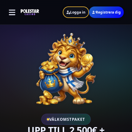
Logga in
Registrera dig
Meny
Spel
Logga in
Betalningsmetoder
App
Uttag
Bonusar
VÄLKOMSTPAKET
UPP TILL 2,500€ +