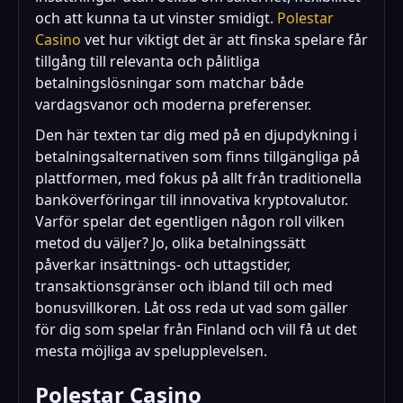
och att kunna ta ut vinster smidigt.
Polestar
Casino
vet hur viktigt det är att finska spelare får
tillgång till relevanta och pålitliga
betalningslösningar som matchar både
vardagsvanor och moderna preferenser.
Den här texten tar dig med på en djupdykning i
betalningsalternativen som finns tillgängliga på
plattformen, med fokus på allt från traditionella
banköverföringar till innovativa kryptovalutor.
Varför spelar det egentligen någon roll vilken
metod du väljer? Jo, olika betalningssätt
påverkar insättnings- och uttagstider,
transaktionsgränser och ibland till och med
bonusvillkoren. Låt oss reda ut vad som gäller
för dig som spelar från Finland och vill få ut det
mesta möjliga av spelupplevelsen.
Polestar Casino