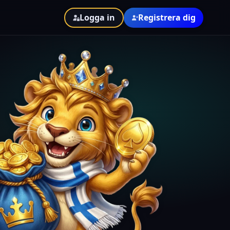
Logga in
Registrera dig