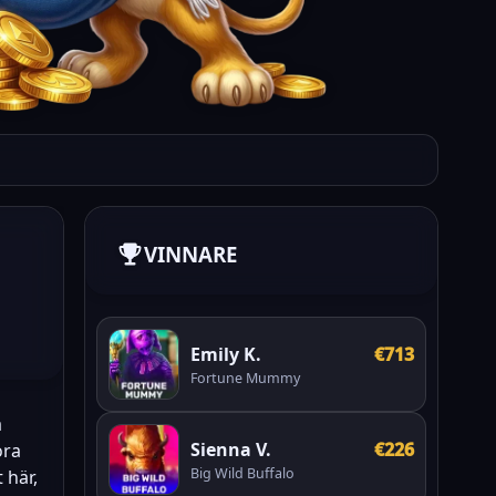
VINNARE
Emily K.
€713
Fortune Mummy
a
Sienna V.
€226
öra
Big Wild Buffalo
 här,