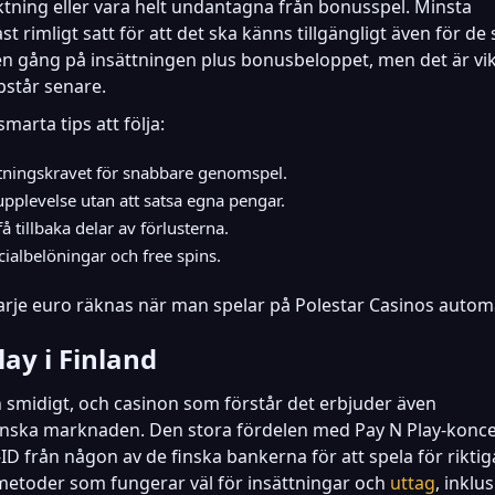
ktning eller vara helt undantagna från bonusspel. Minsta
st rimligt satt för att det ska känns tillgängligt även för de
ill en gång på insättningen plus bonusbeloppet, men det är vik
ppstår senare.
marta tips att följa:
tningskravet för snabbare genomspel.
pplevelse utan att satsa egna pengar.
å tillbaka delar av förlusterna.
cialbelöningar och free spins.
 varje euro räknas när man spelar på Polestar Casinos autom
lay i Finland
och smidigt, och casinon som förstår det erbjuder även
inska marknaden. Den stora fördelen med Pay N Play-konc
ID från någon av de finska bankerna för att spela för riktig
 metoder som fungerar väl för insättningar och
uttag
, inklus