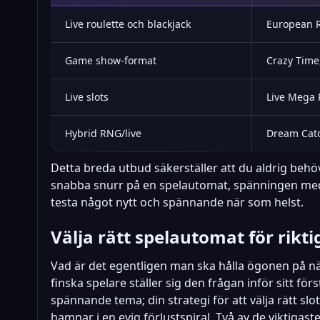
Live roulette och blackjack
European Ro
Game show-format
Crazy Time
Live slots
Live Mega 
Hybrid RNG/live
Dream Cat
Detta breda utbud säkerställer att du aldrig behö
snabba snurr på en spelautomat, spänningen m
testa något nytt och spännande när som helst.
Välja rätt spelautomat för rikt
Vad är det egentligen man ska hålla ögonen på n
finska spelare ställer sig den frågan inför sitt f
spännande tema; din strategi för att välja rätt slo
hamnar i en evig förlustspiral. Två av de viktigaste