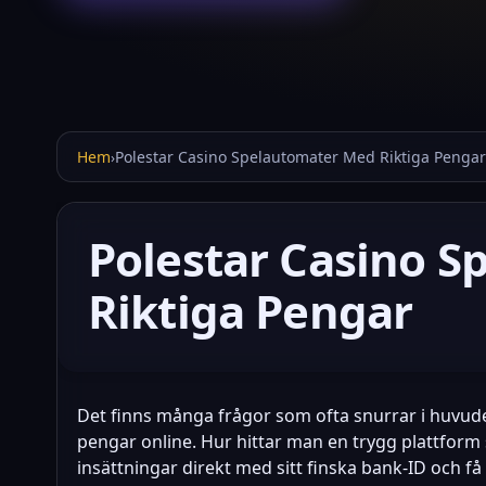
Hem
Polestar Casino Spelautomater Med Riktiga Pengar
›
Polestar Casino 
Riktiga Pengar
Det finns många frågor som ofta snurrar i huvud
pengar online. Hur hittar man en trygg plattform
insättningar direkt med sitt finska bank-ID och få 