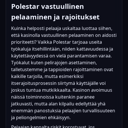
Polestar vastuullinen
pelaaminen ja rajoitukset
Kuinka helposti pelaaja uskaltaa luottaa siihen,
että kasinolla vastuullinen pelaaminen on aidosti
prioriteetti? Vaikka Polestar tarjoaa useita
työkaluja itsehillintään, niiden kattavuudessa ja
käytettävyydessä on vielä parantamisen varaa.
Työkalut kuten pelirajojen asettaminen,
talletustemme ja tappioiden rajoittaminen ovat
kaikille tarjolla, mutta esimerkiksi
itserajoitusprosessin siirtymä käyttäjälle voi
joskus tuntua mutkikkaalta. Kasinon avoimuus
näissä toiminnoissa kuitenkin paranee
jatkuvasti, mutta alan kilpailu edellyttää yhä
enemmän panostuksia pelaajien turvallisuuteen
ja peliongelmien ehkäisyyn.
Pelaajan kannalta riskit korostuvat, jos