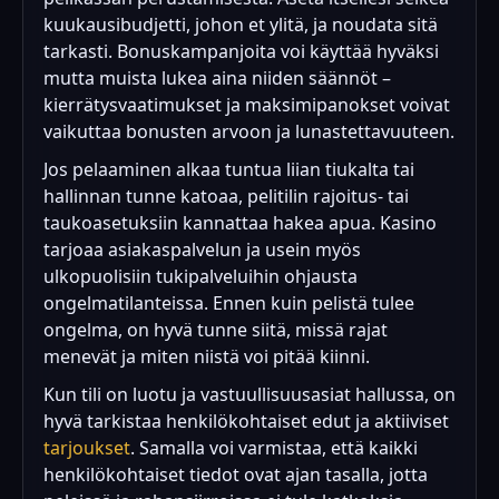
kuukausibudjetti, johon et ylitä, ja noudata sitä
tarkasti. Bonuskampanjoita voi käyttää hyväksi
mutta muista lukea aina niiden säännöt –
kierrätysvaatimukset ja maksimipanokset voivat
vaikuttaa bonusten arvoon ja lunastettavuuteen.
Jos pelaaminen alkaa tuntua liian tiukalta tai
hallinnan tunne katoaa, pelitilin rajoitus- tai
taukoasetuksiin kannattaa hakea apua. Kasino
tarjoaa asiakaspalvelun ja usein myös
ulkopuolisiin tukipalveluihin ohjausta
ongelmatilanteissa. Ennen kuin pelistä tulee
ongelma, on hyvä tunne siitä, missä rajat
menevät ja miten niistä voi pitää kiinni.
Kun tili on luotu ja vastuullisuusasiat hallussa, on
hyvä tarkistaa henkilökohtaiset edut ja aktiiviset
tarjoukset
. Samalla voi varmistaa, että kaikki
henkilökohtaiset tiedot ovat ajan tasalla, jotta