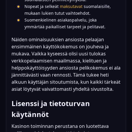
Nopeat ja selkeät
maksutavat
suomalaisille,
mukaan lukien tutut vaihtoehdot.
Suomenkielinen asiakaspalvelu, joka
ymmärtää paikalliset tarpeet ja pelitavat.
Näiden ominaisuuksien ansiosta pelaajan
ensimmäinen käyttökokemus on jouheva ja
mukava. Vaikka kyseessä olisi uusi tulokas
verkkopelaamisen maailmassa, kielituen ja
helppokäyttöisyyden ansiosta pelikokemus ei ala
jännittävästi vaan rennosti. Tämä tukee heti
alkuun käyttäjän sitoutumista, kun kaikki tärkeät
asiat löytyvät vaivattomasti yhdeltä sivustolta.
Lisenssi ja tietoturvan
käytännöt
Kasinon toiminnan perustana on luotettava