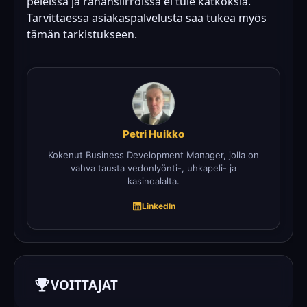
peleissä ja rahansiirroissa ei tule katkoksia.
Tarvittaessa asiakaspalvelusta saa tukea myös
tämän tarkistukseen.
Petri Huikko
Kokenut Business Development Manager, jolla on
vahva tausta vedonlyönti-, uhkapeli- ja
kasinoalalta.
LinkedIn
VOITTAJAT