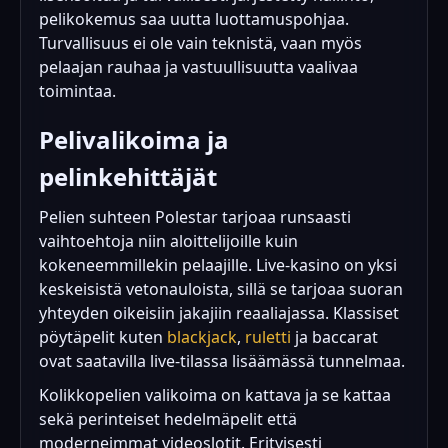
pelikokemus saa uutta luottamuspohjaa.
Turvallisuus ei ole vain teknistä, vaan myös
pelaajan rauhaa ja vastuullisuutta vaalivaa
toimintaa.
Pelivalikoima ja
pelinkehittäjät
Pelien suhteen Polestar tarjoaa runsaasti
vaihtoehtoja niin aloittelijoille kuin
kokeneemmillekin pelaajille. Live-kasino on yksi
keskeisistä vetonauloista, sillä se tarjoaa suoran
yhteyden oikeisiin jakajiin reaaliajassa. Klassiset
pöytäpelit kuten
blackjack
,
ruletti
ja baccarat
ovat saatavilla live-tilassa lisäämässä tunnelmaa.
Kolikkopelien valikoima on kattava ja se kattaa
sekä perinteiset hedelmäpelit että
moderneimmat videoslotit. Erityisesti