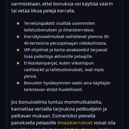
varmistetaan, ettei bonuksia voi käyttää väärin
tai vetää liikaa pelejä kerralla.
Tervetulopaketti sisältää useimmiten
talletusbonuksen ja ilmaiskierroksia.
Kierrätysvaatimukset vaihtelevat yleensä 30-
40-kertaisina peruspelaajan näkökulmasta.
VIP-ohjelmat ja kanta-asiakasedut tarjoavat
lisää palkintoja aktiivisille pelaajille.
Erikoiskampanjat, kuten viikonlopun
cashbackit ja talletusbonukset, ovat myös
yleisiä.
Bonusten hyväksyminen vaatii aina käyttäjän
tarkistavan ehdot huolellisesti.
Jos bonusvalinta tuntuu monimutkaiselta,
kannattaa vertailla tarjouksia pelibudjetin ja
pelitavan mukaan. Esimerkiksi pienellä
panoksella pelaaville
ilmaiskierrokset
voivat olla