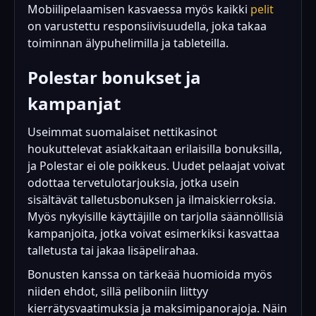
Mobiilipelaamisen kasvaessa myös kaikki
pelit
on varustettu responsiivisuudella, joka takaa
toiminnan älypuhelimilla ja tableteilla.
Polestar bonukset ja
kampanjat
Useimmat suomalaiset nettikasinot
houkuttelevat asiakkaitaan erilaisilla bonuksilla,
ja Polestar ei ole poikkeus. Uudet pelaajat voivat
odottaa tervetulotarjouksia, jotka usein
sisältävät talletusbonuksen ja ilmaiskierroksia.
Myös nykyisille käyttäjille on tarjolla säännöllisiä
kampanjoita, jotka voivat esimerkiksi kasvattaa
talletusta tai jakaa lisäpelirahaa.
Bonusten kanssa on tärkeää huomioida myös
niiden ehdot, sillä peliboniin liittyy
kierrätysvaatimuksia ja maksimipanorajoja. Näin