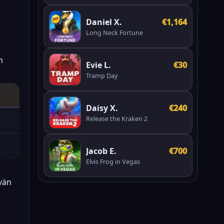
Daniel X.
€1,164
Long Neck Fortune
n
Evie L.
€30
Tramp Day
Daisy X.
€240
Release the Kraken 2
Jacob E.
€700
Elvis Frog in Vegas
vän