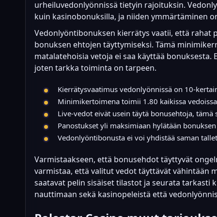
urheiluvedonlyönnissä tietyin rajoituksin. Vedonl
kuin kasinobonuksilla, ja niiden ymmärtäminen on
Vedonlyöntibonuksen kierrätys vaatii, että rahat
bonuksen ehtojen täyttymiseksi. Tämä minimikerroi
matalatehoisia vetoja ei saa käyttää bonuksesta
joten tarkka toiminta on tarpeen.
Kierrätysvaatimus vedonlyönnissä on 10-kertai
Minimikertoimena toimii 1.80 kaikissa vedoissa
Live-vedot eivät usein täytä bonusehtoja, tämä s
Panostukset yli maksimiaan hylätään bonuksen 
Vedonlyöntibonusta ei voi yhdistää saman talle
Varmistaakseen, että bonusehdot täyttyvät ongelmit
varmistaa, että valitut vedot täyttävät vähintää
saatavat pelin sisäiset tilastot ja seurata tarkast
nauttimaan sekä kasinopeleistä että vedonlyönnist