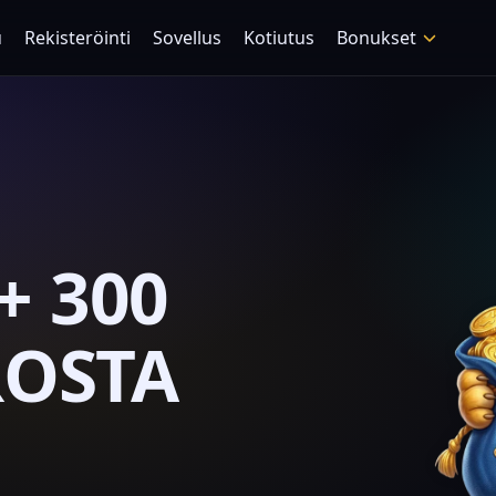
u
Rekisteröinti
Sovellus
Kotiutus
Bonukset
+ 300
ROSTA