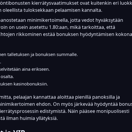
yöntibonusten kierrätysvaatimukset ovat kuitenkin eri luok
 oleellista tuloksekkaan pelaamisen kannalta.
 panostetaan minimikertoimella, jotta vedot hyväksytään
n on usein asetettu 1.80:aan, mikä tarkoittaa, että
. Ehtojen rikkominen estää bonuksen hyödyntämisen kokona
nen talletuksen ja bonuksen summalle.
.
elvitetään aina erikseen.
osalta.
tuksen kasinobonuksiin.
ta, pelaajan kannattaa aloittaa pienillä panoksilla ja
n minimikertoimen ehdon. On myös järkevää hyödyntää bonust
i kierrätysprosessin edistymistä. Näin pääsee monipuolisesti
ä ilman huimia yllätyksiä.