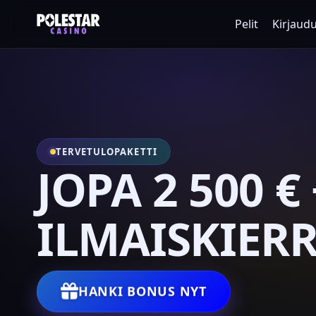
Pelit
Kirjaud
TERVETULOPAKETTI
JOPA 2 500 € 
ILMAISKIER
HANKI BONUS NYT