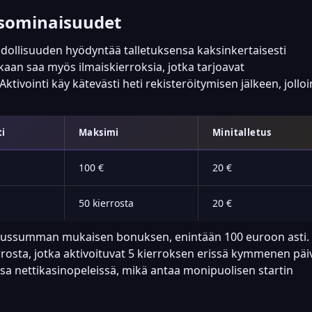
usominaisuudet
hdollisuuden hyödyntää talletuksensa kaksinkertaisesti
an saa myös ilmaiskierroksia, jotka tarjoavat
Aktivointi käy kätevästi heti rekisteröitymisen jälkeen, jolloi
ti
Maksimi
Minitalletus
100 €
20 €
50 kierrosta
20 €
letussumman mukaisen bonuksen, enintään 100 euroon asti.
rrosta, jotka aktivoituvat 5 kierroksen erissä kymmenen päi
issa nettikasinopeleissä, mikä antaa monipuolisen startin