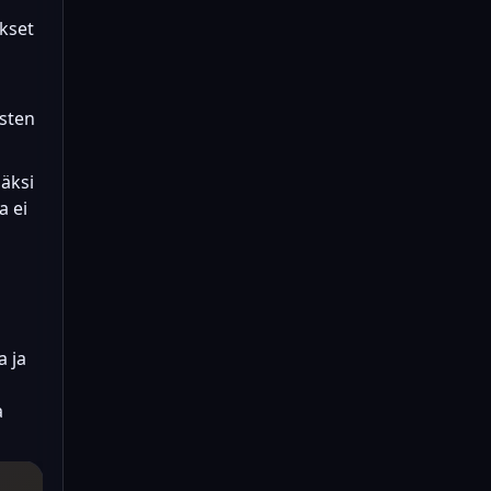
okset
sten
äksi
a ei
a ja
a