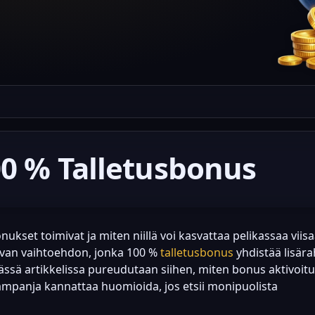
00 % Talletusbonus
kset toimivat ja miten niillä voi kasvattaa pelikassaa viisa
levan vaihtoehdon, jonka 100 %
talletusbonus
yhdistää lisär
ässä artikkelissa pureudutaan siihen, miten bonus aktivoitu
ampanja kannattaa huomioida, jos etsii monipuolista